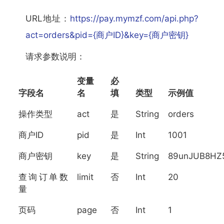
URL地址：
https://pay.mymzf.com/api.php?
act=orders&pid={商户ID}&key={商户密钥}
请求参数说明：
变量
必
字段名
名
填
类型
示例值
操作类型
act
是
String
orders
商户ID
pid
是
Int
1001
商户密钥
key
是
String
89unJUB8HZ
查询订单数
limit
否
Int
20
量
页码
page
否
Int
1