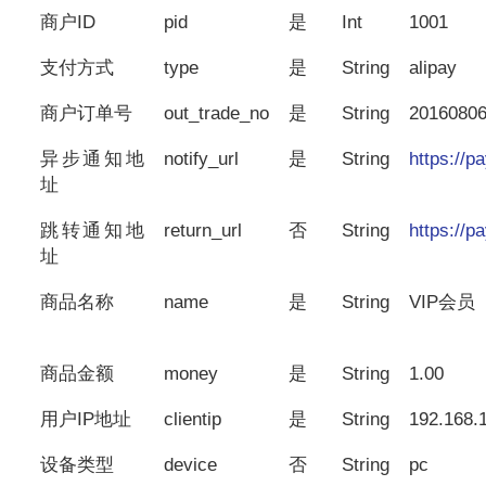
商户ID
pid
是
Int
1001
支付方式
type
是
String
alipay
商户订单号
out_trade_no
是
String
2016080
异步通知地
notify_url
是
String
https://
址
跳转通知地
return_url
否
String
https://
址
商品名称
name
是
String
VIP会员
商品金额
money
是
String
1.00
用户IP地址
clientip
是
String
192.168.
设备类型
device
否
String
pc