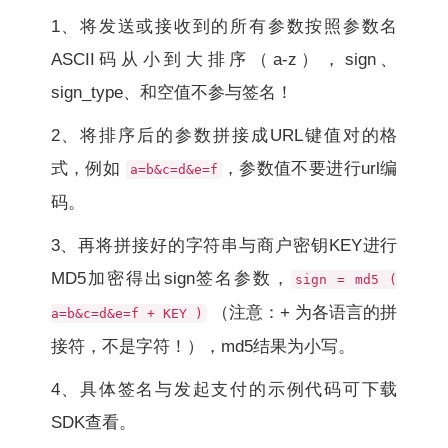
1、将发送或接收到的所有参数按照参数名
ASCII码从小到大排序（a-z），sign、
sign_type、和空值不参与签名！
2、将排序后的参数拼接成URL键值对的格
式，例如
，参数值不要进行url编
a=b&c=d&e=f
码。
3、再将拼接好的字符串与商户密钥KEY进行
MD5加密得出sign签名参数，
sign = md5 (
（注意：+ 为各语言的拼
a=b&c=d&e=f + KEY )
接符，不是字符！），md5结果为小写。
4、具体签名与发起支付的示例代码可下载
SDK查看。