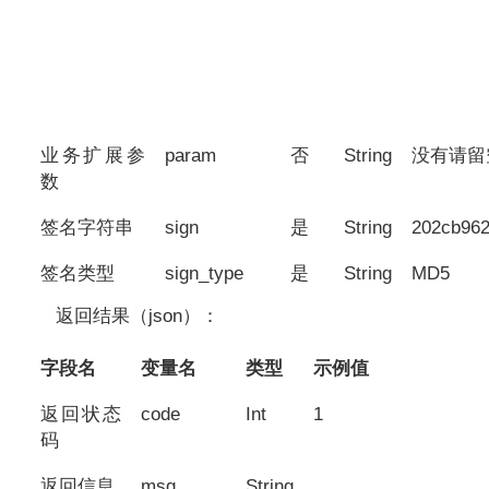
业务扩展参
param
否
String
没有请留
数
签名字符串
sign
是
String
202cb96
签名类型
sign_type
是
String
MD5
返回结果（json）：
字段名
变量名
类型
示例值
返回状态
code
Int
1
码
返回信息
msg
String