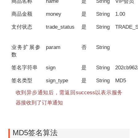
商品名称
name
是
String
VIP会员
商品金额
money
是
String
1.00
支付状态
trade_status
是
String
TRADE_
业务扩展参
param
否
String
数
签名字符串
sign
是
String
202cb962
签名类型
sign_type
是
String
MD5
收到异步通知后，需返回success以表示服务
器接收到了订单通知
MD5签名算法