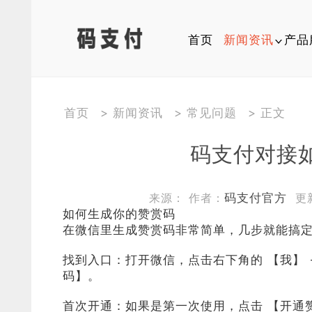
首页
新闻资讯
产品
行业动态
软件
首页
>
新闻资讯
>
常见问题
> 正文
平台公告
平台
码支付对接
常见问题
开发
来源： 作者：
码支付官方
更新 
关于我们
开发者
如何生成你的赞赏码
在微信里生成赞赏码非常简单，几步就能搞
多尺寸图
找到入口：打开微信，点击右下角的 【我】 →
码】。
首次开通：如果是第一次使用，点击 【开通赞