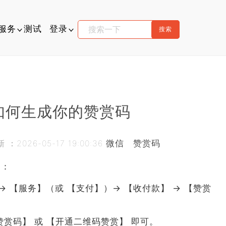
服务
测试
登录
下载
码支付
介绍
易支付
如何生成你的赞赏码
文档
：2026-05-17 19:00:36
微信
赞赏码
工具箱
定：
标生成器
 【服务】（或 【支付】）→ 【收付款】 → 【赞赏
赏码】 或 【开通二维码赞赏】 即可。