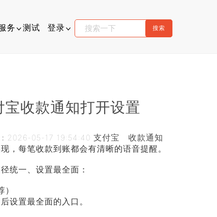
服务
测试
登录
下载
码支付
介绍
易支付
付宝收款通知打开设置
文档
026-05-17 19:54:40
支付宝
收款通知
工具箱
实现，每笔收款到账都会有清晰的语音提醒。
标生成器
路径统一、设置最全面：
荐）
启后设置最全面的入口。