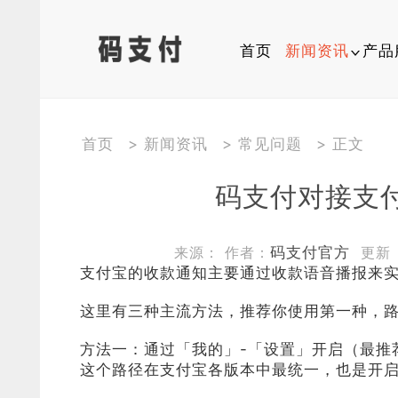
首页
新闻资讯
产品
行业动态
软件
首页
>
新闻资讯
>
常见问题
> 正文
平台公告
平台
码支付对接支
常见问题
开发
来源： 作者：
码支付官方
更新 ：2
关于我们
开发者
支付宝的收款通知主要通过收款语音播报来
多尺寸图
这里有三种主流方法，推荐你使用第一种，
方法一：通过「我的」-「设置」开启（最推
这个路径在支付宝各版本中最统一，也是开