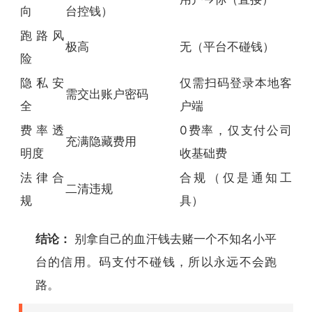
向
台控钱）
跑路风
极高
无（平台不碰钱）
险
隐私安
仅需扫码登录本地客
需交出账户密码
全
户端
费率透
0费率，仅支付公司
充满隐藏费用
明度
收基础费
法律合
合规（仅是通知工
二清违规
规
具）
结论：
别拿自己的血汗钱去赌一个不知名小平
台的信用。码支付不碰钱，所以永远不会跑
路。